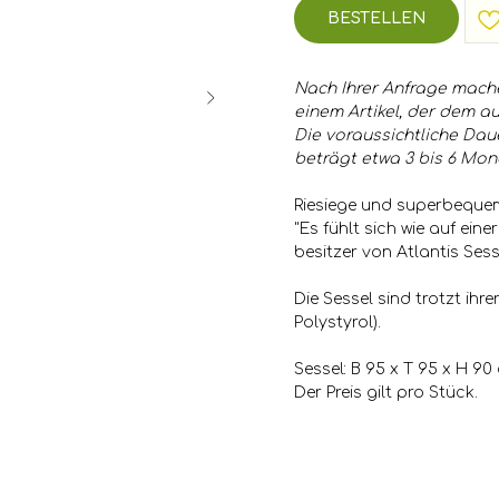
BESTELLEN
Nach Ihrer Anfrage mach
einem Artikel, der dem au
Die voraussichtliche Dau
beträgt etwa 3 bis 6 Mon
Riesiege und superbequem
"Es fühlt sich wie auf eine
besitzer von Atlantis Sess
Die Sessel sind trotzt ihr
Polystyrol).
Sessel: B 95 x T 95 x H 90
Der Preis gilt pro Stück.